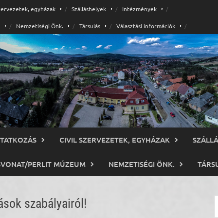
szervezetek, egyházak
Szálláshelyek
Intézmények
Nemzetiségi Önk.
Társulás
Választási információk
TATKOZÁS
CIVIL SZERVEZETEK, EGYHÁZAK
SZÁLL
SVONAT/PERLIT MÚZEUM
NEMZETISÉGI ÖNK.
TÁRS
ások szabályairól!
K