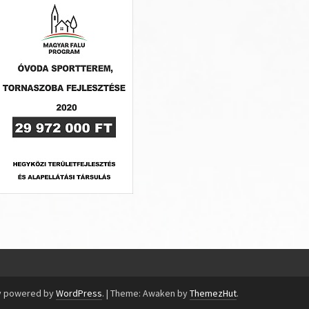
y powered by
WordPress
.
|
Theme: Awaken by
ThemezHut
.