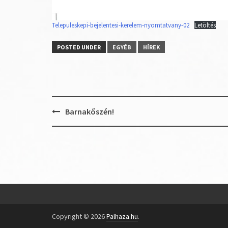
Telepuleskepi-bejelentesi-kerelem-nyomtatvany-02
Letöltés
POSTED UNDER
EGYÉB
HÍREK
Post
Barnakőszén!
navigation
Copyright © 2026
Palhaza.hu
.