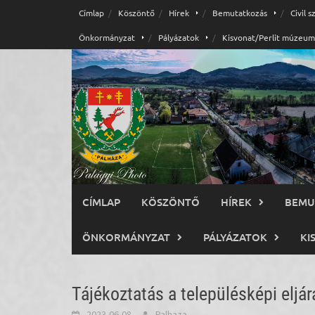
Skip
Címlap
Köszöntő
Hírek
Bemutatkozás
Civil 
to
Önkormányzat
Pályázatok
Kisvonat/Perlit múzeum
content
CÍMLAP
KÖSZÖNTŐ
HÍREK
BEMU
ÖNKORMÁNYZAT
PÁLYÁZATOK
KI
Tájékoztatás a településképi eljár
2023-06-08
Palhaza