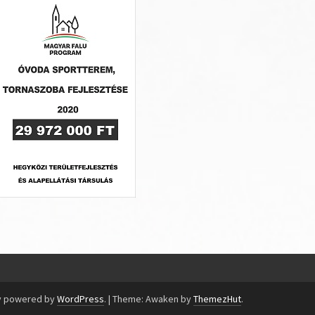
y powered by
WordPress
.
|
Theme: Awaken by
ThemezHut
.