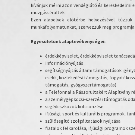
kívánjuk mérni azon vendéglátó és kereskedelmi 
mozgássérültek.
Ezen alapelvek előtérbe helyezésével tűzzük 
munkafolyamatunkat, szervezzük meg programjai
Egyesületünk alaptevékenységei:
érdekképviselet, érdekképviselet tanácsadá
információnyújtás
segítségnyújtás állami támogatások igényb
csekk, közlekedési támogatás, fogyatékoss
támogatás, gyógyszertámogatás)
a Telefonnal a Rászorultakért Alapítvány r
a személygépkocsi-szerzési támogatás oda
segédeszközök kölcsönzése
ifjúsági, sport és kulturális programok, t
szülősegítő szolgáltatások nyújtása
fiatalok felkarolása, ifjúsági programok sz