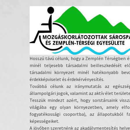
Hosszú távú célunk, hogy a Zemplén Térségben 
minél teljesebb társadalmi beilleszkedését el
társadalmi környezet minél hatékonyabb bevo
érdekképviselet és érdekérvényesítés.
Továbbá célunk az iránymutatás az egészségme
állampolgári jogok, valamint az aktív élet területe
Tesszük mindezt azért, hogy sorstársaink viss
világába egy olyan környezetben, amely elfo
fogyatékossági csoportba), az állapotukból f
képességeiket.
A jövőben szeretnénk az akadálymentesítés helye