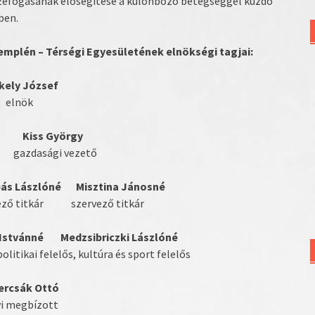
összefogásának elősegítése a különböző betegséggel küzdő
ben.
mplén – Térségi Egyesületének elnökségi tagjai:
kely József
elnök
illa Kiss György
azdasági vezető
s Lászlóné Misztina Jánosné
titkár szervező titkár
stvánné Medzsibriczki Lászlóné
politikai felelős, kultúra és sport felelős
ercsák Ottó
yi megbízott