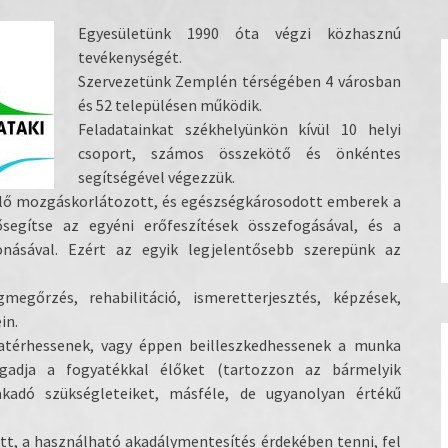
Egyesületünk 1990 óta végzi közhasznú
tevékenységét.
Szervezetünk Zemplén térségében 4 városban
és 52 településen működik.
Feladatainkat székhelyünkön kívül 10 helyi
csoport, számos összekötő és önkéntes
segítségével végezzük.
élő mozgáskorlátozott, és egészségkárosodott emberek a
ősegítse az egyéni erőfeszítések összefogásával, és a
násával. Ezért az egyik legjelentősebb szerepünk az
gőrzés, rehabilitáció, ismeretterjesztés, képzések,
in.
zatérhessenek, vagy éppen beilleszkedhessenek a munka
gadja a fogyatékkal élőket (tartozzon az bármelyik
akadó szükségleteiket, másféle, de ugyanolyan értékű
tt, a használható akadálymentesítés érdekében tenni, fel