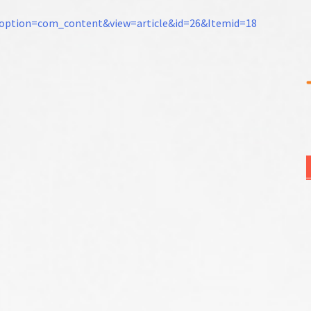
p?option=com_content&view=article&id=26&Itemid=18