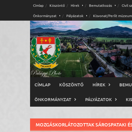
Skip
Címlap
Köszöntő
Hírek
Bemutatkozás
Civil 
to
Önkormányzat
Pályázatok
Kisvonat/Perlit múzeum
content
CÍMLAP
KÖSZÖNTŐ
HÍREK
BEMU
ÖNKORMÁNYZAT
PÁLYÁZATOK
KI
MOZGÁSKORLÁTOZOTTAK SÁROSPATAKI ÉS