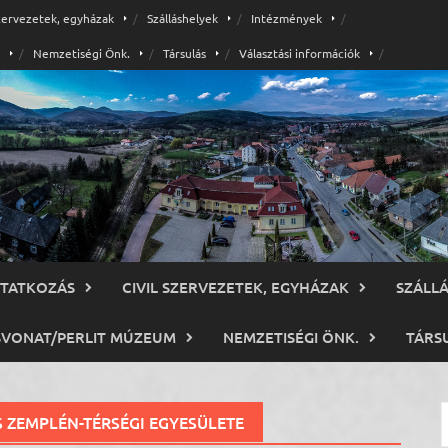
szervezetek, egyházak
Szálláshelyek
Intézmények
Nemzetiségi Önk.
Társulás
Választási információk
TATKOZÁS
CIVIL SZERVEZETEK, EGYHÁZAK
SZÁLL
SVONAT/PERLIT MÚZEUM
NEMZETISÉGI ÖNK.
TÁRS
K
 ZEMPLÉN-TÉRSÉGI EGYESÜLETE