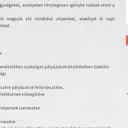
egységeket, amelyeket ténylegesen igénybe tudnak venni a
ki magunk elé rövidtávú céljainkat, alakítjuk ki napi
nkat.
s
evételéhez szükséges pályázatok kitöltésében (üdülési
ági
észére pályázatok felterjesztése,
ítélésének elősegítése
anfolyamok szervezése
ervezése