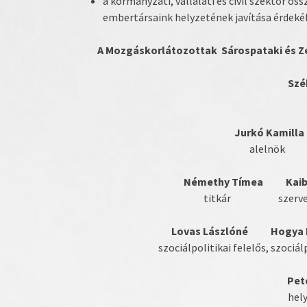
a kormányzati, vállalati és civil szektor 
embertársaink helyzetének javítása érdeké
A Mozgáskorlátozottak Sárospataki és Ze
Szé
Jurkó Kam
alelnök g
Némethy Tímea Kaibá
titkár szervező 
Lovas Lászlóné Hogya I
szociálpolitikai felelős, szociál
Pet
hel