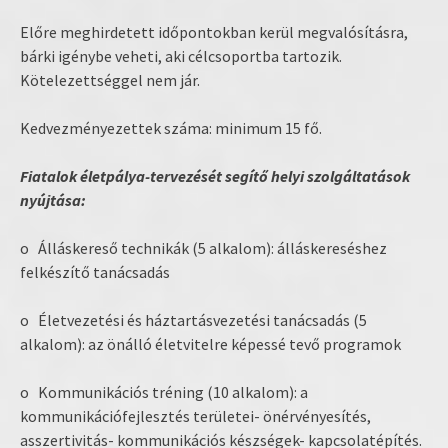
Előre meghirdetett időpontokban kerül megvalósításra,
bárki igénybe veheti, aki célcsoportba tartozik.
Kötelezettséggel nem jár.
Kedvezményezettek száma: minimum 15 fő.
Fiatalok életpálya-tervezését segítő helyi szolgáltatások
nyújtása:
o Álláskereső technikák (5 alkalom): álláskereséshez
felkészítő tanácsadás
o Életvezetési és háztartásvezetési tanácsadás (5
alkalom): az önálló életvitelre képessé tevő programok
o Kommunikációs tréning (10 alkalom): a
kommunikációfejlesztés területei- önérvényesítés,
asszertivitás- kommunikációs készségek- kapcsolatépítés.