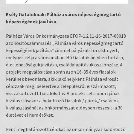
Esély fiataloknak: Pálháza város népességmegtartó
képességének javítása
Pálháza Város Önkormányzata EFOP-1.2.11-16-2017-00018
azonosítószámmal és „Pálháza város népességmegtartó
képességének javítása” címmel pályázati forrást nyert,
melynek célja a városunkban élő fiatalok helyben tartása,
életlehetőségük javítása, családalapításuk ösztönzése. A
projekt megvalósítása során azon 16-35 éves fiatalok
kerülnek bevonásra, akik lakóhelyként Pálháza városát
célozzák meg, beleértve a településről elszármazott,
visszaköltözött fiatalokat is. A projekt célcsoportjának
kiválasztásakor a beköltöző fiatalok / párok,/ családok
kiválasztásánál az önkormányzat előnyben részesíti a 30.
életévet el nem érőket.
Fent meghatározott célokat az önkormányzat különböző