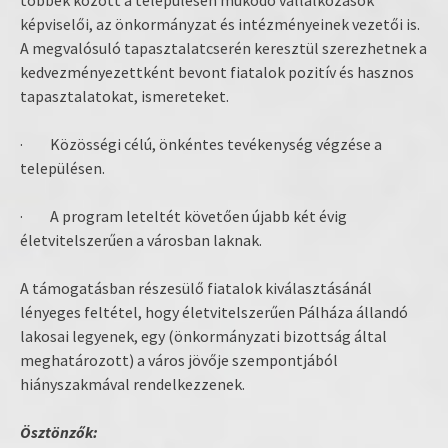
többek között a településen működő vállalkozások
képviselői, az önkormányzat és intézményeinek vezetői is.
A megvalósuló tapasztalatcserén keresztül szerezhetnek a
kedvezményezettként bevont fiatalok pozitív és hasznos
tapasztalatokat, ismereteket.
· Közösségi célú, önkéntes tevékenység végzése a
településen.
· A program leteltét követően újabb két évig
életvitelszerűen a városban laknak.
A támogatásban részesülő fiatalok kiválasztásánál
lényeges feltétel, hogy életvitelszerűen Pálháza állandó
lakosai legyenek, egy (önkormányzati bizottság által
meghatározott) a város jövője szempontjából
hiányszakmával rendelkezzenek.
Ösztönzők: