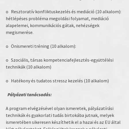
o Resztoratív konfliktuskezelés és mediáció (10 alkalom):
hétlépéses probléma megoldási folyamat, mediáció
alapelemei, kommunikációs gátak, nehézségek
megismerése.
o Önismereti tréning (10 alkalom):
o Szociális, társas kompetenciafejlesztés-együttélési
technikák (10 alkalom)
o Hatékony és tudatos stressz kezelés (10 alkalom)
Pályázati tanácsadás:
A program elvégzésével olyan ismeretek, pályázatírási
technikák és gyakorlati tudás birtokába jutnak, melyek
ismeretében sikeresen készíthetik el a hazai és az EU által