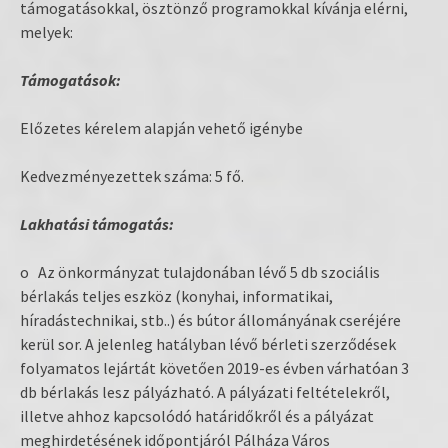
támogatásokkal, ösztönző programokkal kívánja elérni,
melyek:
Támogatások:
Előzetes kérelem alapján vehető igénybe
Kedvezményezettek száma: 5 fő.
Lakhatási támogatás:
o Az önkormányzat tulajdonában lévő 5 db szociális
bérlakás teljes eszköz (konyhai, informatikai,
híradástechnikai, stb..) és bútor állományának cseréjére
kerül sor. A jelenleg hatályban lévő bérleti szerződések
folyamatos lejártát követően 2019-es évben várhatóan 3
db bérlakás lesz pályázható. A pályázati feltételekről,
illetve ahhoz kapcsolódó határidőkről és a pályázat
meghirdetésének időpontjáról Pálháza Város