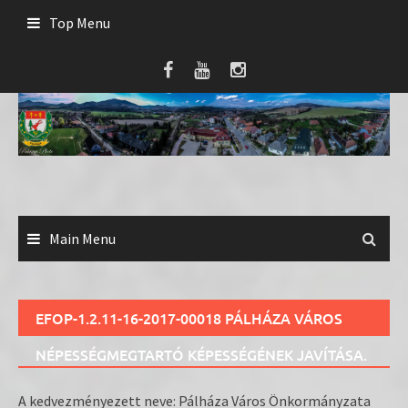
Skip
Top Menu
to
content
Main Menu
EFOP-1.2.11-16-2017-00018 PÁLHÁZA VÁROS
NÉPESSÉGMEGTARTÓ KÉPESSÉGÉNEK JAVÍTÁSA.
A kedvezményezett neve: Pálháza Város Önkormányzata