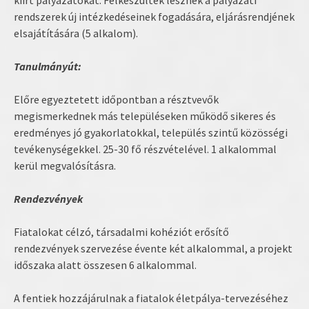
kiírt pályázatokat. Felkészültek lesznek a pályázati
rendszerek új intézkedéseinek fogadására, eljárásrendjének
elsajátítására (5 alkalom).
Tanulmányút:
Előre egyeztetett időpontban a résztvevők
megismerkednek más településeken működő sikeres és
eredményes jó gyakorlatokkal, település szintű közösségi
tevékenységekkel. 25-30 fő részvételével. 1 alkalommal
kerül megvalósításra.
Rendezvények
Fiatalokat célzó, társadalmi kohéziót erősítő
rendezvények szervezése évente két alkalommal, a projekt
időszaka alatt összesen 6 alkalommal.
A fentiek hozzájárulnak a fiatalok életpálya-tervezéséhez