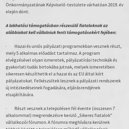
Önkormányzatának Képviselő-testülete várhatóan 2019. év
elején dönt.
A lakhatási támogatásban részesülő fiataloknak az
alábbiakat kell vállalniuk fenti támogatásokért fejében:
· Hazai és uniós pályázati programokban vesznek részt,
mely 5 alkalmas előadást tartalmaz. A program
elvégzésével olyan ismeretek, pályázatírási technikák és
gyakorlati tudás birtokába jutnak, melyek ismeretében
sikeresen készíthetik el a hazai és az EU által kiírt
pályázatokat. Felkészültek lesznek a pályázati rendszerek
új intézkedéseinek fogadására, eljárásrendjének
elsajátítására.
· Részt vesznek a településen fél évente (összesen 7
alkalommal) megrendezésre kerülő „Sikeres fiatalok”
vállalkozói fórumon. A fórumra meghívásra kerülnek