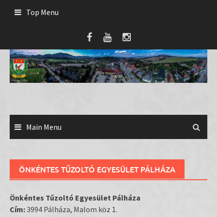
Skip
Top Menu
to
content
Main Menu
ÖNKÉNTES TŰZOLTÓ EGYESÜLET PÁLHÁZA
Önkéntes Tűzoltó Egyesület Pálháza
Cím:
3994 Pálháza, Malom köz 1.