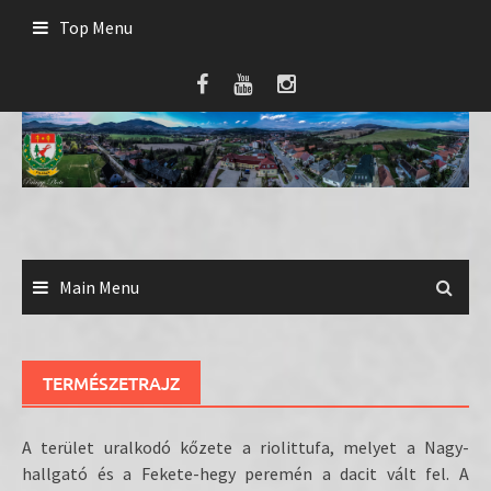
Skip
Top Menu
to
content
Main Menu
TERMÉSZETRAJZ
A terület uralkodó kőzete a riolittufa, melyet a Nagy-
hallgató és a Fekete-hegy peremén a dacit vált fel. A