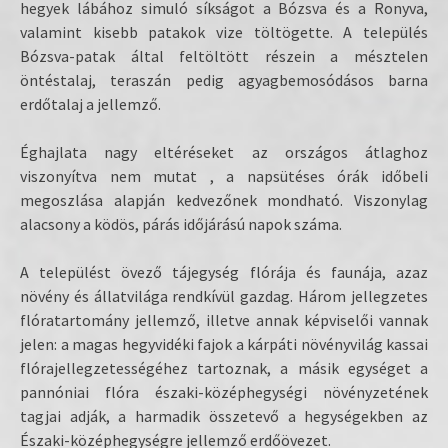
hegyek lábához simuló síkságot a Bózsva és a Ronyva,
valamint kisebb patakok vize töltögette. A település
Bózsva-patak által feltöltött részein a mésztelen
öntéstalaj, teraszán pedig agyagbemosódásos barna
erdőtalaj a jellemző.
Éghajlata nagy eltéréseket az országos átlaghoz
viszonyítva nem mutat , a napsütéses órák időbeli
megoszlása alapján kedvezőnek mondható. Viszonylag
alacsony a ködös, párás időjárású napok száma.
A települést övező tájegység flórája és faunája, azaz
növény és állatvilága rendkívül gazdag. Három jellegzetes
flóratartomány jellemző, illetve annak képviselői vannak
jelen: a magas hegyvidéki fajok a kárpáti növényvilág kassai
flórajellegzetességéhez tartoznak, a másik egységet a
pannóniai flóra északi-középhegységi növényzetének
tagjai adják, a harmadik összetevő a hegységekben az
Északi-középhegységre jellemző erdőövezet.