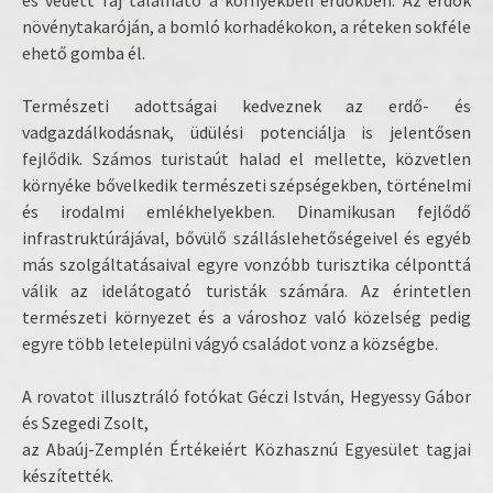
és védett faj található a környékbeli erdőkben. Az erdők
növénytakaróján, a bomló korhadékokon, a réteken sokféle
ehető gomba él.
Természeti adottságai kedveznek az erdő- és
vadgazdálkodásnak, üdülési potenciálja is jelentősen
fejlődik. Számos turistaút halad el mellette, közvetlen
környéke bővelkedik természeti szépségekben, történelmi
és irodalmi emlékhelyekben. Dinamikusan fejlődő
infrastruktúrájával, bővülő szálláslehetőségeivel és egyéb
más szolgáltatásaival egyre vonzóbb turisztika célponttá
válik az idelátogató turisták számára. Az érintetlen
természeti környezet és a városhoz való közelség pedig
egyre több letelepülni vágyó családot vonz a községbe.
A rovatot illusztráló fotókat Géczi István, Hegyessy Gábor
és Szegedi Zsolt,
az Abaúj-Zemplén Értékeiért Közhasznú Egyesület tagjai
készítették.