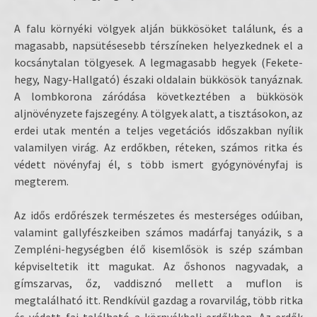
A falu környéki völgyek alján bükkösöket találunk, és a
magasabb, napsütésesebb térszíneken helyezkednek el a
kocsánytalan tölgyesek. A legmagasabb hegyek (Fekete-
hegy, Nagy-Hallgató) északi oldalain bükkösök tanyáznak.
A lombkorona záródása következtében a bükkösök
aljnövényzete fajszegény. A tölgyek alatt, a tisztásokon, az
erdei utak mentén a teljes vegetációs időszakban nyílik
valamilyen virág. Az erdőkben, réteken, számos ritka és
védett növényfaj él, s több ismert gyógynövényfaj is
megterem.
Az idős erdőrészek természetes és mesterséges odúiban,
valamint gallyfészkeiben számos madárfaj tanyázik, s a
Zempléni-hegységben élő kisemlősök is szép számban
képviseltetik itt magukat. Az őshonos nagyvadak, a
gímszarvas, őz, vaddisznó mellett a muflon is
megtalálható itt. Rendkívül gazdag a rovarvilág, több ritka