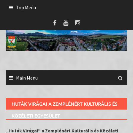
Skip
Top Menu
to
content
Main Menu
HUTÁK VIRÁGAI A ZEMPLÉNÉRT KULTURÁLIS ÉS
KÖZÉLETI EGYESÜLET
„Huták Virágai” a Zemplénért Kulturális és Közéleti