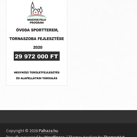
Copyright © 2026
Palhaza.hu
.
Proudly powered by
WordPress
.
|
Theme: Awaken by
ThemezHut
.