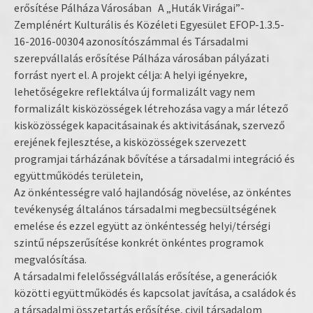
erősítése Pálháza Városában A „Huták Virágai”-
Zemplénért Kulturális és Közéleti Egyesület EFOP-1.3.5-
16-2016-00304 azonosítószámmal és Társadalmi
szerepvállalás erősítése Pálháza városában pályázati
forrást nyert el. A projekt célja: A helyi igényekre,
lehetőségekre reflektálva új formalizált vagy nem
formalizált kisközösségek létrehozása vagy a már létező
kisközösségek kapacitásainak és aktivitásának, szervező
erejének fejlesztése, a kisközösségek szervezett
programjai tárházának bővítése a társadalmi integráció és
együttműködés területein,
Az önkéntességre való hajlandóság növelése, az önkéntes
tevékenység általános társadalmi megbecsültségének
emelése és ezzel együtt az önkéntesség helyi/térségi
szintű népszerűsítése konkrét önkéntes programok
megvalósítása.
A társadalmi felelősségvállalás erősítése, a generációk
közötti együttműködés és kapcsolat javítása, a családok és
a társadalmi összetartás erősítése, civil társadalom