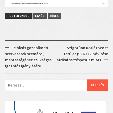
POSTED UNDER
EGYÉB
HÍREK
Post
Felhívás gazdálkodó
Szigorúan Korlátozott
navigation
szervezetek szemétdíj
Terület (SZKT) kibővítése
mentességéhez szükséges
afrikai sertéspestis miatt
igazolás igénylésére
Keresés: