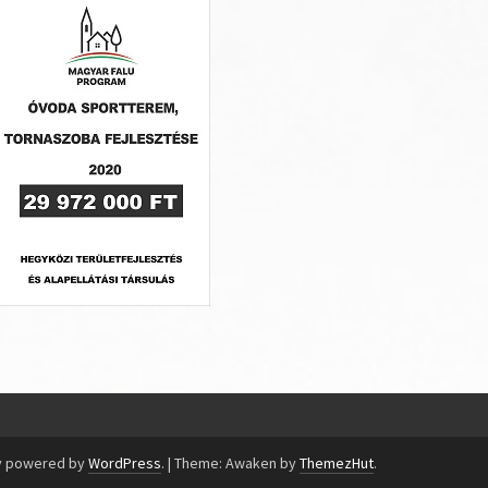
y powered by
WordPress
.
|
Theme: Awaken by
ThemezHut
.