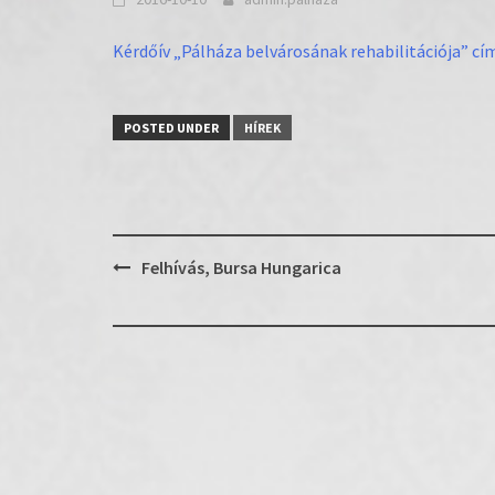
Kérdőív „Pálháza belvárosának rehabilitációja” c
POSTED UNDER
HÍREK
Post
Felhívás, Bursa Hungarica
navigation