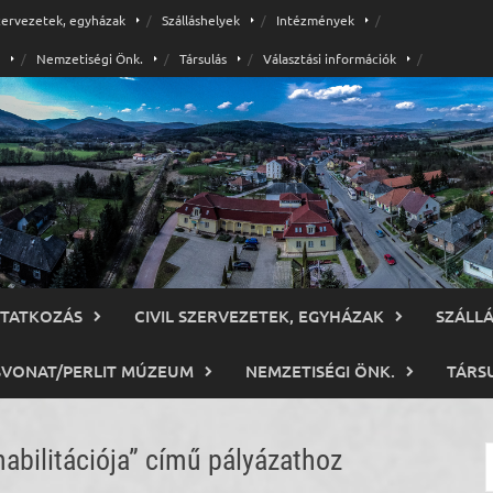
szervezetek, egyházak
Szálláshelyek
Intézmények
Nemzetiségi Önk.
Társulás
Választási információk
TATKOZÁS
CIVIL SZERVEZETEK, EGYHÁZAK
SZÁLL
SVONAT/PERLIT MÚZEUM
NEMZETISÉGI ÖNK.
TÁRS
abilitációja” című pályázathoz
K