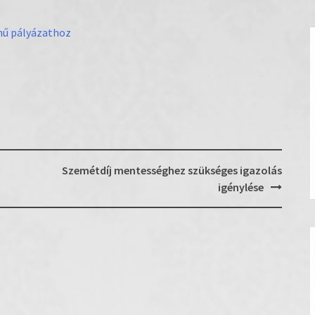
ímű pályázathoz
Szemétdíj mentességhez szükséges igazolás
igénylése