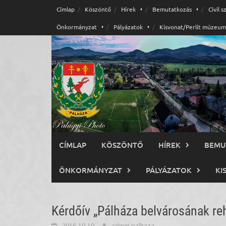
Skip
Címlap
Köszöntő
Hírek
Bemutatkozás
Civil 
to
Önkormányzat
Pályázatok
Kisvonat/Perlit múzeum
content
CÍMLAP
KÖSZÖNTŐ
HÍREK
BEMU
ÖNKORMÁNYZAT
PÁLYÁZATOK
KI
Kérdőív „Pálháza belvárosának reh
2016-10-10
admin.palhaza