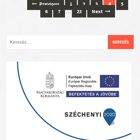
Posts
Previous
1
2
3
4
5
navigation
6
7
…
23
Next
Keresés: